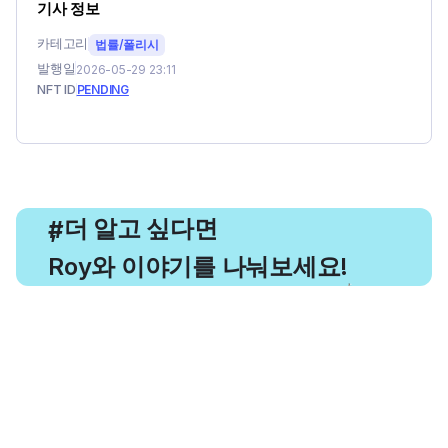
기사 정보
카테고리
법률/폴리시
발행일
2026-05-29 23:11
NFT ID
PENDING
, 더 알고 싶다면
#
Roy와 이야기를 나눠보세요!