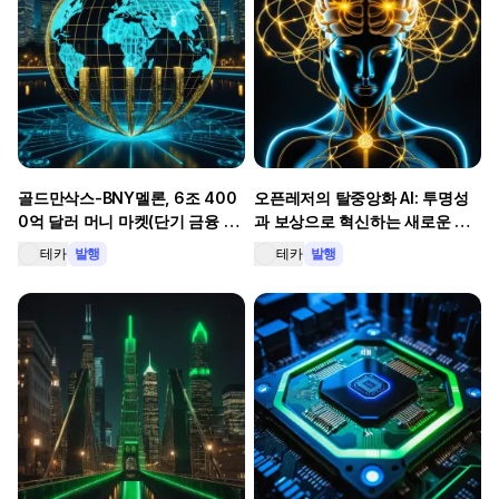
골드만삭스-BNY멜론, 6조 400
오픈레저의 탈중앙화 AI: 투명성
0억 달러 머니 마켓(단기 금융 시
과 보상으로 혁신하는 새로운 데
장) '토큰화' 블록체인 혁명
이터 경제
테카
발행
테카
발행