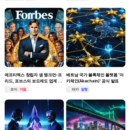
투자 대안 부상
에프티엑스 창립자 샘 뱅크먼-프
베트남 국가 블록체인 플랫폼 '아
리드, 포브스의 보도에도 업계 반
카체인(Akachain)' 공식 발표
발 확산
로이
거절
테카
발행