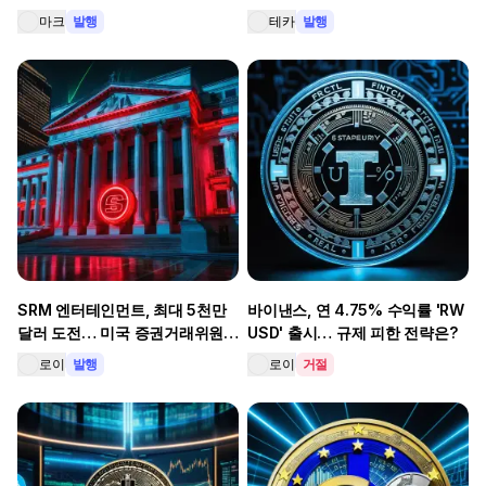
충격 배경
마크
발행
테카
발행
SRM 엔터테인먼트, 최대 5천만
바이낸스, 연 4.75% 수익률 'RW
달러 도전… 미국 증권거래위원회
USD' 출시… 규제 피한 전략은?
에 혼합 증권 신청!
로이
발행
로이
거절