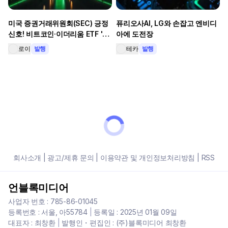
미국 증권거래위원회(SEC) 긍정
퓨리오사AI, LG와 손잡고 엔비디
신호! 비트코인·이더리움 ETF '현
아에 도전장
물 상환' 도입 현실화?
로이
발행
테카
발행
회사소개
|
광고/제휴 문의
|
이용약관 및 개인정보처리방침
|
RSS
언블록미디어
사업자 번호 : 785-86-01045
등록번호 : 서울, 아55784
|
등록일 : 2025년 01월 09일
대표자 : 최창환
|
발행인・편집인 : (주)블록미디어 최창환