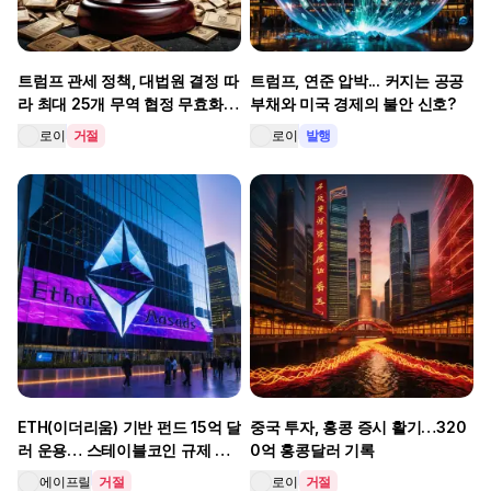
트럼프 관세 정책, 대법원 결정 따
트럼프, 연준 압박... 커지는 공공
라 최대 25개 무역 협정 무효화
부채와 미국 경제의 불안 신호?
위기?
로이
거절
로이
발행
ETH(이더리움) 기반 펀드 15억 달
중국 투자, 홍콩 증시 활기…320
러 운용… 스테이블코인 규제 법
0억 홍콩달러 기록
안 발의로 디파이·BTC(비트코인)
에이프릴
거절
로이
거절