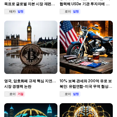
목표로 글로벌 자본 시장 재편…
협력해 USDe 기관 투자자에 제
초당 마이크로초의 혁신
공
테카
발행
로이
발행
영국, 암호화폐 규제 핵심 지연…
10% 보복 관세와 200억 유로 보
시장 경쟁력 논란
복안: 유럽연합-미국 무역 협상,
긴장 속 진척
로이
거절
로이
발행