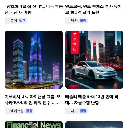
"암호화폐로 집 산다"... 미국 부동
앤트로픽, 멘로 벤처스 투자 유치
산 시장 새 바람
로 180억 달러 도전
로이
발행
테카
발행
미쓰비시 UFJ 파이낸셜 그룹, 오
테슬라 매출 하락 10년 만에 최
사카 1000억 엔 타워 인수… 디
대… 자율주행 난항
지털 증권화로 투자 혁신 이룬다
에이프릴
발행
테카
발행