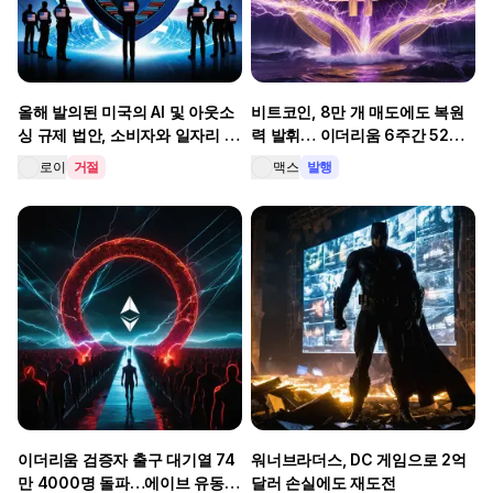
올해 발의된 미국의 AI 및 아웃소
비트코인, 8만 개 매도에도 복원
싱 규제 법안, 소비자와 일자리 보
력 발휘… 이더리움 6주간 52%
호에 초점
급등 이유는?
로이
거절
맥스
발행
이더리움 검증자 출구 대기열 74
워너브라더스, DC 게임으로 2억
만 4000명 돌파…에이브 유동성
달러 손실에도 재도전