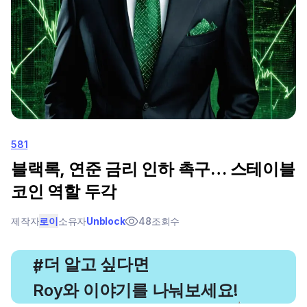
581
블랙록, 연준 금리 인하 촉구… 스테이블
코인 역할 두각
제작자
로이
소유자
Unblock
48
조회수
, 더 알고 싶다면
#
Roy와 이야기를 나눠보세요!