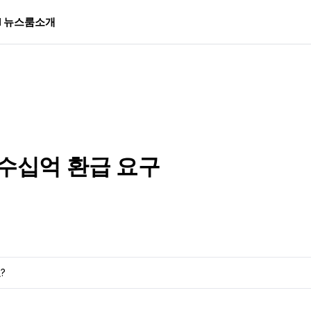
I 뉴스룸
소개
…수십억 환급 요구
?