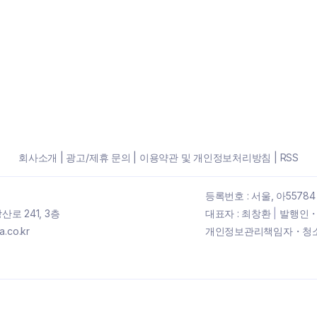
회사소개
|
광고/제휴 문의
|
이용약관 및 개인정보처리방침
|
RSS
등록번호 : 서울, 아55784
로 241, 3층
대표자 : 최창환
|
발행인・
.co.kr
개인정보관리책임자・청소