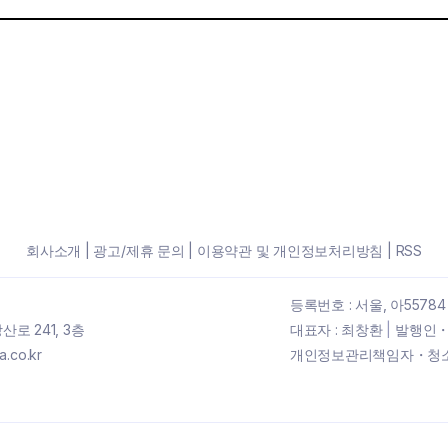
회사소개
|
광고/제휴 문의
|
이용약관 및 개인정보처리방침
|
RSS
등록번호 : 서울, 아55784
로 241, 3층
대표자 : 최창환
|
발행인・
.co.kr
개인정보관리책임자・청소