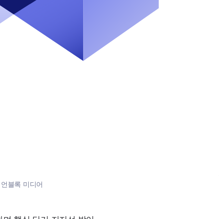
:
언블록 미디어