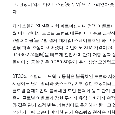
고, 펀딩비 역시 마이너스권(숏 우위)으로 내려앉아 
다.
과거 스텔라 XLM은 대형 파트너십이나 정책 이벤트 때마
월 미 대선에서 도널드 트럼프 대통령 테마주로 급부상하며
7월 페이팔(글로벌 결제 대기업) 스테이블코인 파트너십
안팎 하락 조정이 이어졌다. 이번에도 XLM 가격이 50주
0.198
0.224달러)을 빠르게 진입하며 단기 저항 돌파 실
돌파에 성공할 경우 0.28
0.30달러 추가 상승 모멘텀도
DTCC의 스텔라 네트워크 통합은 블록체인·토큰화 자산
시장에도 단기 랠리와 숏스퀴즈, 이후 강한 조정이라는 
글로벌 결제기업의 블록체인 도입 본격화 등도 단기 변동
유사 글로벌 이벤트가 강한 투자자 유입·레버리지 확장
와 같은 단기 조정 반복 가능성에도 유의해야 한다고 입을
적인 거래량 급증이 야기한 단기 숏스퀴즈 현상은 저항 