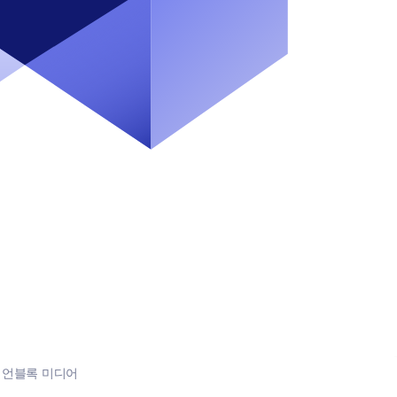
:
언블록 미디어