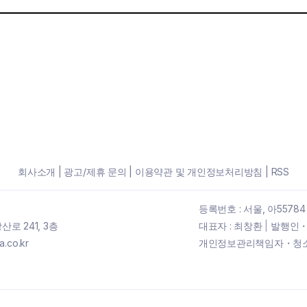
회사소개
|
광고/제휴 문의
|
이용약관 및 개인정보처리방침
|
RSS
등록번호 : 서울, 아55784
로 241, 3층
대표자 : 최창환
|
발행인・
.co.kr
개인정보관리책임자・청소