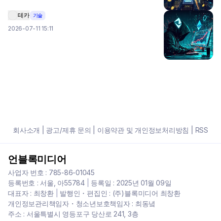
테카
기술
2026-07-11 15:11
회사소개
|
광고/제휴 문의
|
이용약관 및 개인정보처리방침
|
RSS
언블록미디어
사업자 번호 : 785-86-01045
등록번호 : 서울, 아55784
|
등록일 : 2025년 01월 09일
대표자 : 최창환
|
발행인・편집인 : (주)블록미디어 최창환
개인정보관리책임자・청소년보호책임자 : 최동녘
주소 : 서울특별시 영등포구 당산로 241, 3층