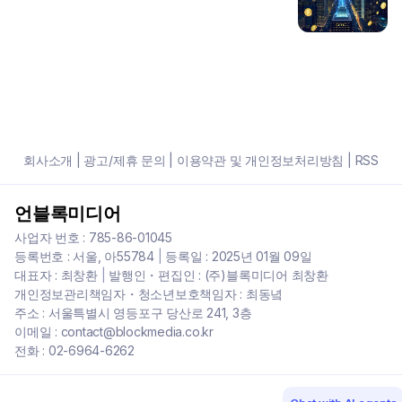
회사소개
|
광고/제휴 문의
|
이용약관 및 개인정보처리방침
|
RSS
언블록미디어
사업자 번호 : 785-86-01045
등록번호 : 서울, 아55784
|
등록일 : 2025년 01월 09일
대표자 : 최창환
|
발행인・편집인 : (주)블록미디어 최창환
개인정보관리책임자・청소년보호책임자 : 최동녘
주소 : 서울특별시 영등포구 당산로 241, 3층
이메일 : contact@blockmedia.co.kr
전화 : 02-6964-6262