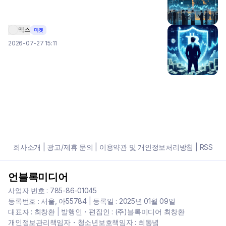
맥스
마켓
2026-07-27 15:11
회사소개
|
광고/제휴 문의
|
이용약관 및 개인정보처리방침
|
RSS
언블록미디어
사업자 번호 : 785-86-01045
등록번호 : 서울, 아55784
|
등록일 : 2025년 01월 09일
대표자 : 최창환
|
발행인・편집인 : (주)블록미디어 최창환
개인정보관리책임자・청소년보호책임자 : 최동녘