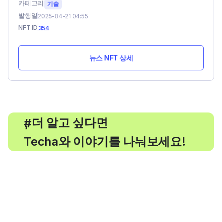
카테고리
기술
발행일
2025-04-21 04:55
NFT ID
354
뉴스 NFT 상세
, 더 알고 싶다면
#
Techa와 이야기를 나눠보세요!