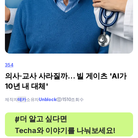
354
의사·교사 사라질까… 빌 게이츠 'AI가
10년 내 대체'
제작자
테카
소유자
Unblock
1510
조회수
, 더 알고 싶다면
#
Techa와 이야기를 나눠보세요!