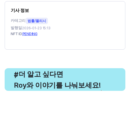
기사 정보
카테고리
법률/폴리시
발행일
2026-01-23 15:13
NFT ID
PENDING
, 더 알고 싶다면
#
Roy와 이야기를 나눠보세요!