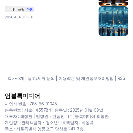
에이프릴
마켓
2026-08-01 16:11
회사소개
|
광고/제휴 문의
|
이용약관 및 개인정보처리방침
|
RSS
언블록미디어
사업자 번호 : 785-86-01045
등록번호 : 서울, 아55784
|
등록일 : 2025년 01월 09일
대표자 : 최창환
|
발행인・편집인 : (주)블록미디어 최창환
개인정보관리책임자・청소년보호책임자 : 최동녘
주소 : 서울특별시 영등포구 당산로 241, 3층