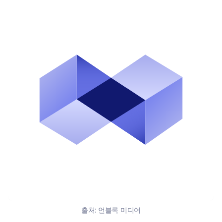
출처:
언블록 미디어