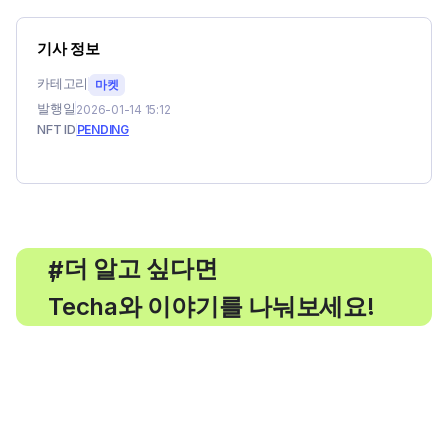
기사 정보
카테고리
마켓
발행일
2026-01-14 15:12
NFT ID
PENDING
, 더 알고 싶다면
#
Techa와 이야기를 나눠보세요!