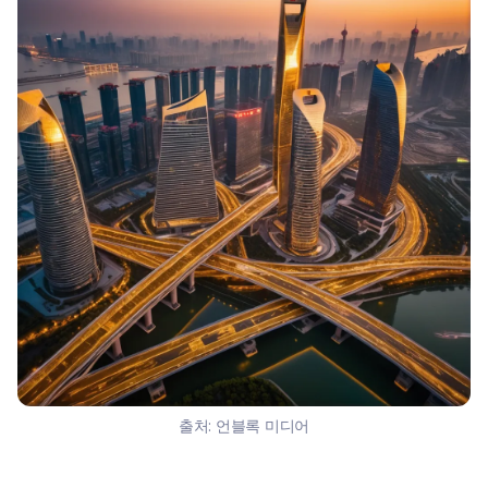
출처:
언블록 미디어