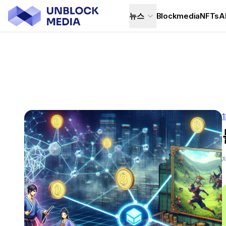
뉴스
Blockmedia
NFTs
A