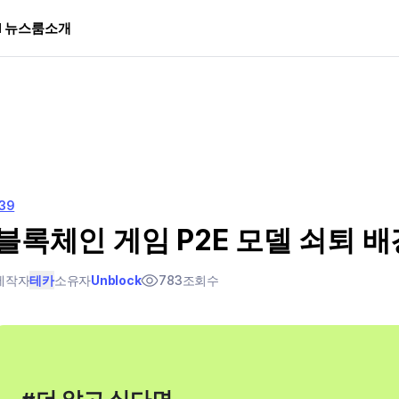
I 뉴스룸
소개
139
블록체인 게임 P2E 모델 쇠퇴 배
제작자
테카
소유자
Unblock
783
조회수