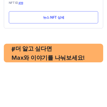
NFT ID
419
뉴스 NFT 상세
, 더 알고 싶다면
#
Max와 이야기를 나눠보세요!