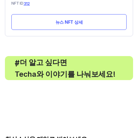
NFT ID
312
뉴스 NFT 상세
, 더 알고 싶다면
#
Techa와 이야기를 나눠보세요!