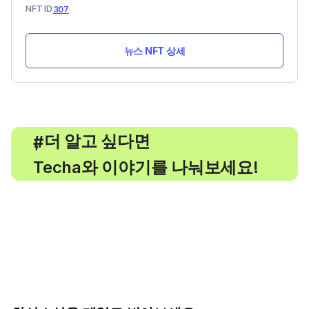
NFT ID
307
뉴스 NFT 상세
, 더 알고 싶다면
#
Techa와 이야기를 나눠보세요!