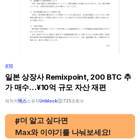
416
일본 상장사 Remixpoint, 200 BTC 추
가 매수…¥10억 규모 자산 재편
제작자
맥스
소유자
Unblock
725
조회수
, 더 알고 싶다면
#
Max와 이야기를 나눠보세요!