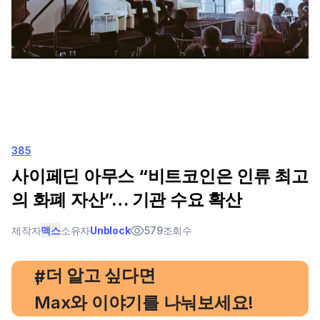
385
사이페딘 아무스 “비트코인은 인류 최고
의 화폐 자산”… 기관 수요 확산
제작자
맥스
소유자
Unblock
579
조회수
, 더 알고 싶다면
#
Max와 이야기를 나눠보세요!