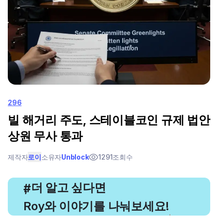
296
빌 해거리 주도, 스테이블코인 규제 법안
상원 무사 통과
제작자
로이
소유자
Unblock
1291
조회수
, 더 알고 싶다면
#
Roy와 이야기를 나눠보세요!