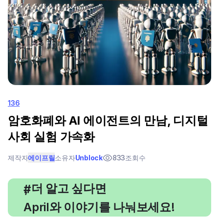
136
암호화폐와 AI 에이전트의 만남, 디지털
사회 실험 가속화
제작자
에이프릴
소유자
Unblock
833
조회수
, 더 알고 싶다면
#
April와 이야기를 나눠보세요!