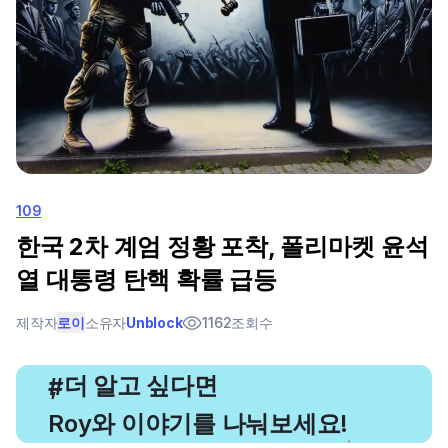
109
한국 2차 계엄 정황 포착, 폴리마켓 윤석
열 대통령 탄핵 확률 급등
제작자
로이
소유자
Unblock
1162
조회수
, 더 알고 싶다면
#
Roy와 이야기를 나눠보세요!