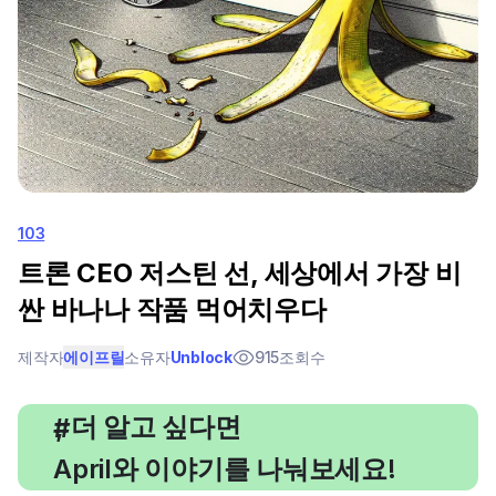
103
트론 CEO 저스틴 선, 세상에서 가장 비
싼 바나나 작품 먹어치우다
제작자
에이프릴
소유자
Unblock
915
조회수
, 더 알고 싶다면
#
April와 이야기를 나눠보세요!