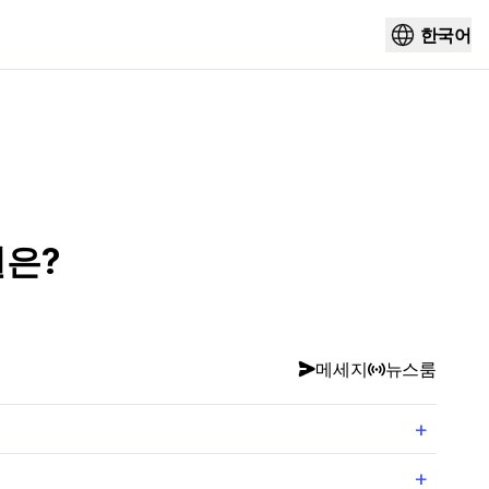
한국어
결은?
메세지
뉴스룸
+
+