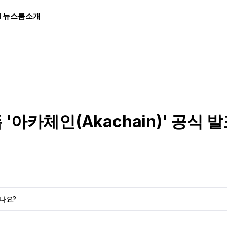
I 뉴스룸
소개
아카체인(Akachain)' 공식 
나요?