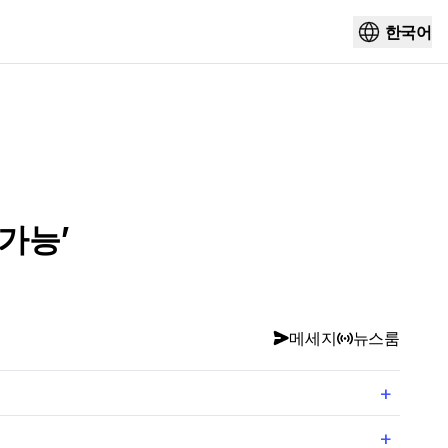
한국어
가능’
메세지
뉴스룸
+
+