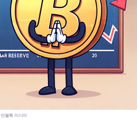
:
언블록 미디어