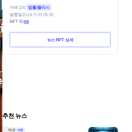
카테고리
법률/폴리시
발행일
2024-11-01 05:35
NFT ID
68
뉴스 NFT 상세
추천 뉴스
마크
마켓