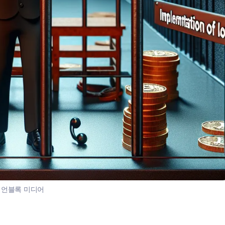
:
언블록 미디어