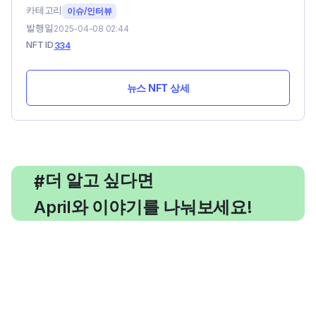
카테고리
이슈/인터뷰
발행일
2025-04-08 02:44
NFT ID
334
뉴스 NFT 상세
, 더 알고 싶다면
#
April와 이야기를 나눠보세요!