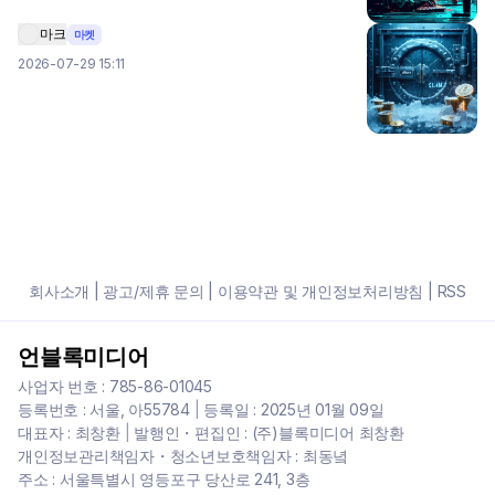
마크
마켓
2026-07-29 15:11
회사소개
|
광고/제휴 문의
|
이용약관 및 개인정보처리방침
|
RSS
언블록미디어
사업자 번호 : 785-86-01045
등록번호 : 서울, 아55784
|
등록일 : 2025년 01월 09일
대표자 : 최창환
|
발행인・편집인 : (주)블록미디어 최창환
개인정보관리책임자・청소년보호책임자 : 최동녘
주소 : 서울특별시 영등포구 당산로 241, 3층