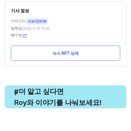
기사 정보
카테고리
이슈/인터뷰
발행일
2024-11-10 11:29
NFT ID
77
뉴스 NFT 상세
, 더 알고 싶다면
#
Roy와 이야기를 나눠보세요!