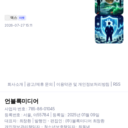
맥스
마켓
2026-07-27 15:11
회사소개
|
광고/제휴 문의
|
이용약관 및 개인정보처리방침
|
RSS
언블록미디어
사업자 번호 : 785-86-01045
등록번호 : 서울, 아55784
|
등록일 : 2025년 01월 09일
대표자 : 최창환
|
발행인・편집인 : (주)블록미디어 최창환
개인정보관리책임자・청소년보호책임자 : 최동녘