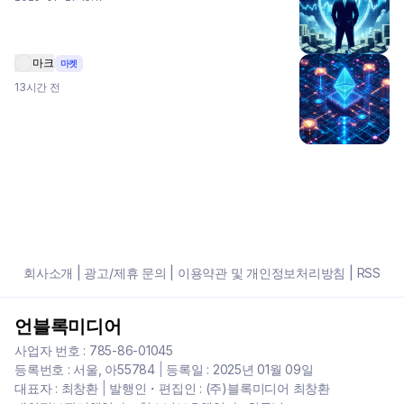
마크
마켓
13시간 전
회사소개
|
광고/제휴 문의
|
이용약관 및 개인정보처리방침
|
RSS
언블록미디어
사업자 번호 : 785-86-01045
등록번호 : 서울, 아55784
|
등록일 : 2025년 01월 09일
대표자 : 최창환
|
발행인・편집인 : (주)블록미디어 최창환