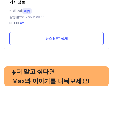
기사 정보
카테고리
마켓
발행일
2025-01-21 08:36
NFT ID
201
뉴스 NFT 상세
, 더 알고 싶다면
#
Max와 이야기를 나눠보세요!