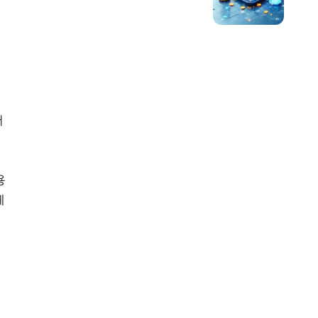
서
용
헤