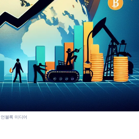
:
언블록 미디어