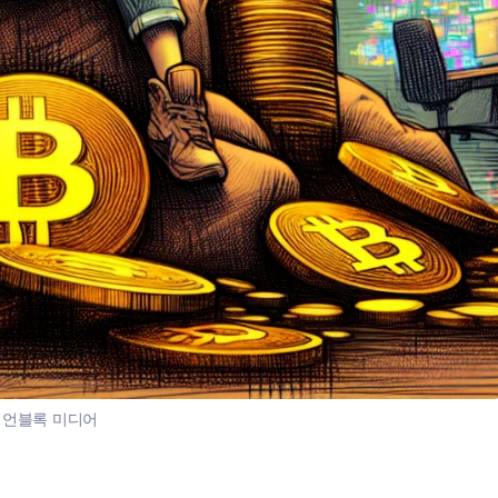
:
언블록 미디어